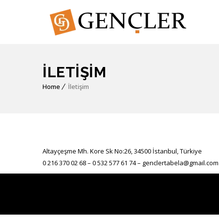
İLETIŞIM
Home
İletişim
Altayçeşme Mh. Kore Sk No:26, 34500 İstanbul, Türkiye‎
0 216 370 02 68 – 0 532 577 61 74 –
genclertabela@gmail.com