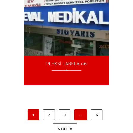
PLEKSI TABELA 06
1
2
3
…
6
NEXT